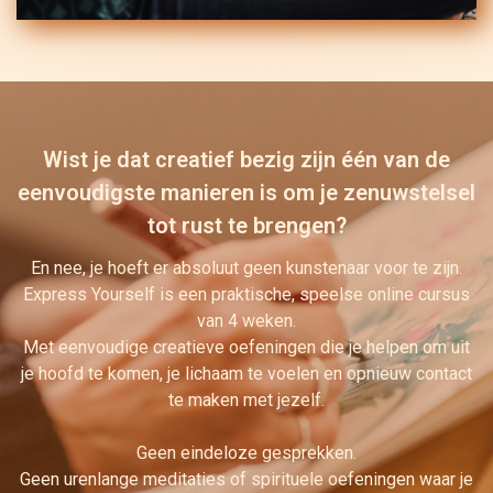
Wist je dat creatief bezig zijn één van de
eenvoudigste manieren is om je zenuwstelsel
tot rust te brengen?
En nee, je hoeft er absoluut geen kunstenaar voor te zijn.
Express Yourself is een praktische, speelse online cursus
van 4 weken.
Met eenvoudige creatieve oefeningen die je helpen om uit
je hoofd te komen, je lichaam te voelen en opnieuw contact
te maken met jezelf.
Geen eindeloze gesprekken.
Geen urenlange meditaties of spirituele oefeningen waar je