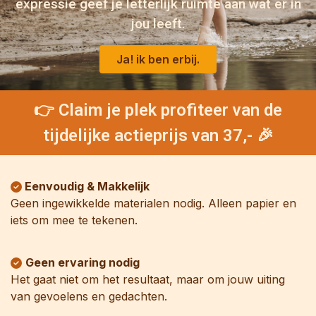
expressie geef je letterlijk ruimte aan wat er in
jou leeft.
Ja! ik ben erbij.
👉 Claim je plek profiteer van de
tijdelijke actieprijs van 37,- 🎉
Eenvoudig & Makkelijk
Geen ingewikkelde materialen nodig. Alleen papier en
iets om mee te tekenen.
Geen ervaring nodig
Het gaat niet om het resultaat, maar om jouw uiting
van gevoelens en gedachten.