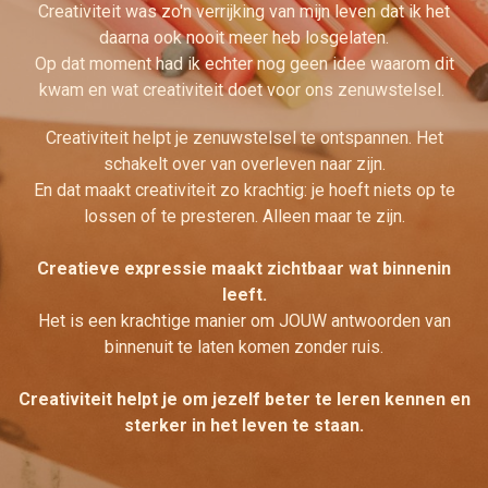
Creativiteit was zo'n verrijking van mijn leven dat ik het
daarna ook nooit meer heb losgelaten.
Op dat moment had ik echter nog geen idee waarom dit
kwam en wat creativiteit doet voor ons zenuwstelsel.
Creativiteit helpt je zenuwstelsel te ontspannen. Het
schakelt over van overleven naar zijn.
En dat maakt creativiteit zo krachtig: je hoeft niets op te
lossen of te presteren. Alleen maar te zijn.
Creatieve expressie maakt zichtbaar wat binnenin
leeft.
Het is een krachtige manier om JOUW antwoorden van
binnenuit te laten komen zonder ruis.
Creativiteit helpt je om jezelf beter te leren kennen en
sterker in het leven te staan.