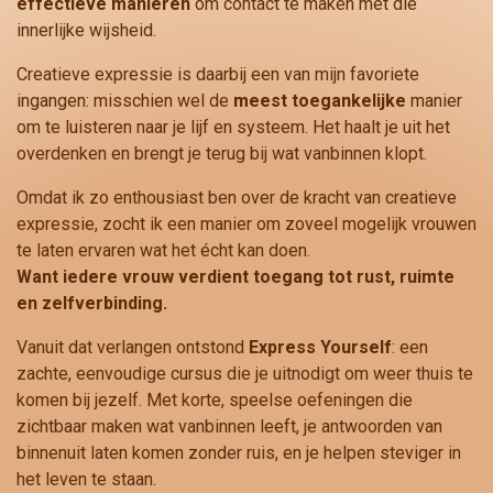
effectieve manieren
om contact te maken met die
innerlijke wijsheid.
Creatieve expressie is daarbij een van mijn favoriete
ingangen: misschien wel de
meest toegankelijke
manier
om te luisteren naar je lijf en systeem. Het haalt je uit het
overdenken en brengt je terug bij wat vanbinnen klopt.
Omdat ik zo enthousiast ben over de kracht van creatieve
expressie, zocht ik een manier om zoveel mogelijk vrouwen
te laten ervaren wat het écht kan doen.
Want iedere vrouw verdient toegang tot rust, ruimte
en zelfverbinding.
Vanuit dat verlangen ontstond
Express Yourself
: een
zachte, eenvoudige cursus die je uitnodigt om weer thuis te
komen bij jezelf. Met korte, speelse oefeningen die
zichtbaar maken wat vanbinnen leeft, je antwoorden van
binnenuit laten komen zonder ruis, en je helpen steviger in
het leven te staan.